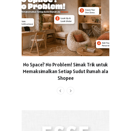
No Space? No Problem! Simak Trik untuk
Usung Kon
Memaksimalkan Setiap Sudut Rumah ala
Produced
Shopee
Pakaian O