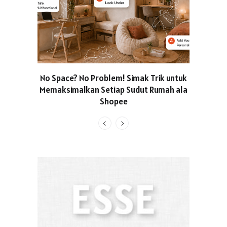
No Space? No Problem! Simak Trik untuk
Usung Kon
Memaksimalkan Setiap Sudut Rumah ala
Produced
Shopee
Pakaian O