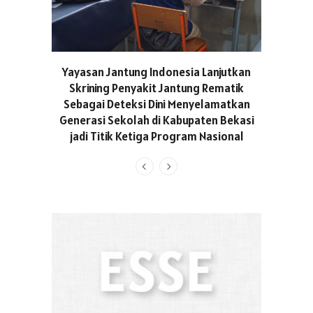
ASICS C
Yayasan Jantung Indonesia Lanjutkan
Hadir Aja
Skrining Penyakit Jantung Rematik
Berge
Sebagai Deteksi Dini Menyelamatkan
Generasi Sekolah di Kabupaten Bekasi
jadi Titik Ketiga Program Nasional