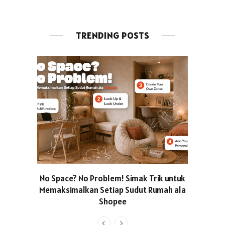
TRENDING POSTS
No Space? No Problem! Simak Trik untuk
Usung Kon
Memaksimalkan Setiap Sudut Rumah ala
Produced
Shopee
Pakaian O