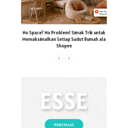
No Space? No Problem! Simak Trik untuk
Usung Kon
Memaksimalkan Setiap Sudut Rumah ala
Produced
Shopee
Pakaian O