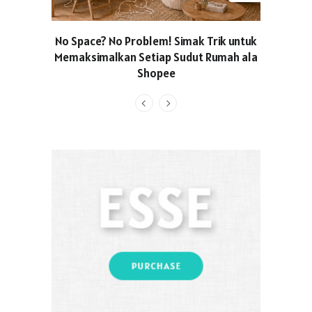
No Space? No Problem! Simak Trik untuk
Usung Kon
Memaksimalkan Setiap Sudut Rumah ala
Produced
Shopee
Pakaian O