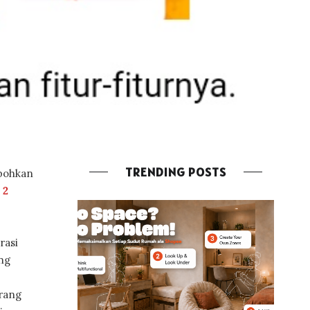
TRENDING POSTS
ebohkan
2
rasi
ng
arang