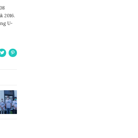
108
k 2016.
ang U-