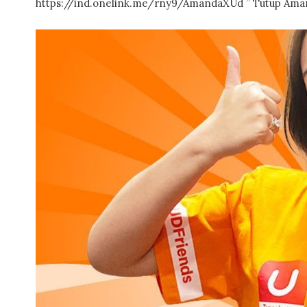
https://ind.onelink.me/rny9/AmandaXUd ” Tutup Ama