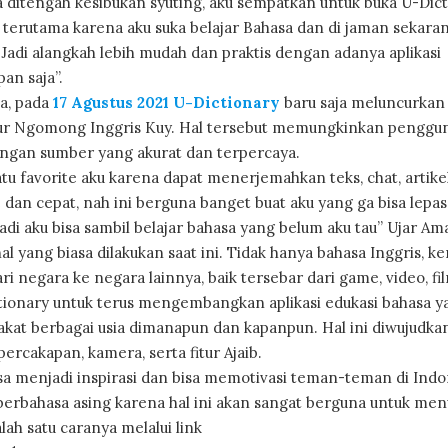
ya ditengah kesibukan syuting, aku sempatkan untuk buka U-Dic
terutama karena aku suka belajar Bahasa dan di jaman sekaran
 Jadi alangkah lebih mudah dan praktis dengan adanya aplikasi
an saja”.
a, pada
17 Agustus 2021 U-Dictionary
baru saja meluncurkan 
itur Ngomong Inggris Kuy. Hal tersebut memungkinkan penggu
gan sumber yang akurat dan terpercaya.
atu favorite aku karena dapat menerjemahkan teks, chat, artikel
 dan cepat, nah ini berguna banget buat aku yang ga bisa lepas
Jadi aku bisa sambil belajar bahasa yang belum aku tau” Ujar Am
 yang biasa dilakukan saat ini. Tidak hanya bahasa Inggris, k
i negara ke negara lainnya, baik tersebar dari game, video, fi
ctionary untuk terus mengembangkan aplikasi edukasi bahasa y
akat berbagai usia dimanapun dan kapanpun. Hal ini diwujudka
ercakapan, kamera, serta fitur Ajaib.
isa menjadi inspirasi dan bisa memotivasi teman-teman di Indo
rbahasa asing karena hal ini akan sangat berguna untuk me
lah satu caranya melalui link