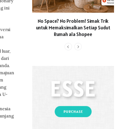
tionary
g ini
No Space? No Problem! Simak Trik
Usun
untuk Memaksimalkan Setiap Sudut
Locall
versi
Rumah ala Shopee
Hadi
na
Li
 luar,
 dari
anda.
emajuan
lm
ang
n U-
nesia
nunjang