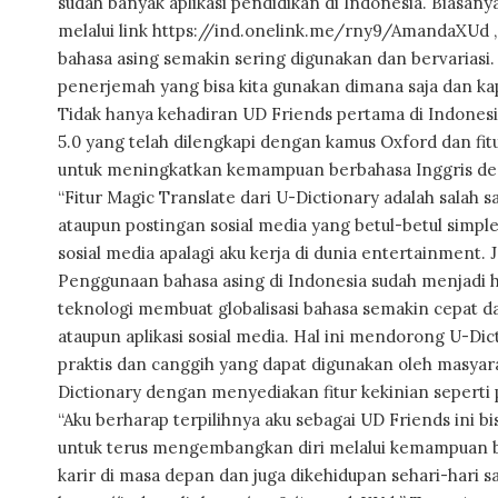
sudah banyak aplikasi pendidikan di Indonesia. Biasan
melalui link https://ind.onelink.me/rny9/AmandaXUd , 
bahasa asing semakin sering digunakan dan bervariasi.
penerjemah yang bisa kita gunakan dimana saja dan kap
Tidak hanya kehadiran UD Friends pertama di Indonesi
5.0 yang telah dilengkapi dengan kamus Oxford dan f
untuk meningkatkan kemampuan berbahasa Inggris den
“Fitur Magic Translate dari U-Dictionary adalah salah s
ataupun postingan sosial media yang betul-betul simple
sosial media apalagi aku kerja di dunia entertainment. 
Penggunaan bahasa asing di Indonesia sudah menjadi hal
teknologi membuat globalisasi bahasa semakin cepat dar
ataupun aplikasi sosial media. Hal ini mendorong U-Di
praktis dan canggih yang dapat digunakan oleh masyar
Dictionary dengan menyediakan fitur kekinian seperti p
“Aku berharap terpilihnya aku sebagai UD Friends ini b
untuk terus mengembangkan diri melalui kemampuan be
karir di masa depan dan juga dikehidupan sehari-hari sa