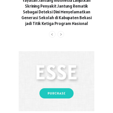
Yayasan Jantung Indonesia Lanjutkan
Hadir Aja
Skrining Penyakit Jantung Rematik
Berge
Sebagai Deteksi Dini Menyelamatkan
Generasi Sekolah di Kabupaten Bekasi
jadi Titik Ketiga Program Nasional