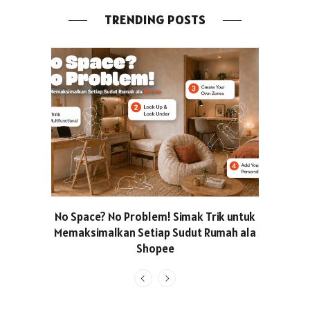
TRENDING POSTS
No Space? No Problem! Simak Trik untuk
Usung Kon
Memaksimalkan Setiap Sudut Rumah ala
Produced
Shopee
Pakaian O