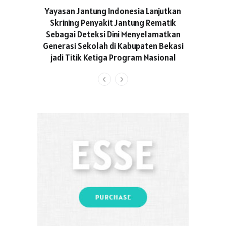
ASICS C
Yayasan Jantung Indonesia Lanjutkan
Hadir Aja
Skrining Penyakit Jantung Rematik
Berge
Sebagai Deteksi Dini Menyelamatkan
Generasi Sekolah di Kabupaten Bekasi
jadi Titik Ketiga Program Nasional