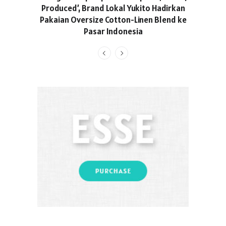
Produced’, Brand Lokal Yukito Hadirkan
Skrini
Pakaian Oversize Cotton-Linen Blend ke
Sebagai
Pasar Indonesia
Generasi
jadi T