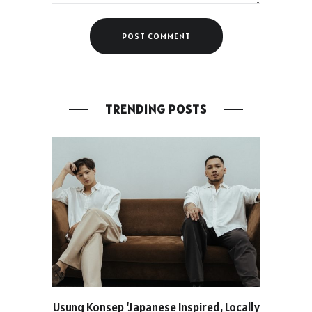
TRENDING POSTS
Usung Konsep ‘Japanese Inspired, Locally
Yayasan