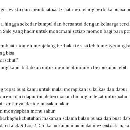
engisi waktu dan membuat saat-saat menjelang berbuka puasa m
,
 hingga sekedar kumpul dan bersantai dengan keluarga terci
 Sale yang hadir untuk menemani setiap momen bagi para pe
 membuat momen menjelang berbuka terasa lebih menyenangk
ng bisa
rsebut.”
yang kamu butuhkan untuk membuat momen berbukamu lebih
ang tepat buat kamu untuk mulai merapikan isi kulkas dan dapur!
karena dari dapur inilah bermacam hidangan lezat untuk sahur
i, tentunya ide-ide masakan akan
lam menyiapkan menu sahur
k berbagai kebutuhan makanan selama bulan puasa dan buat da
 dari Lock & Lock! Dan kalau kamu mau mulai me-restock mak