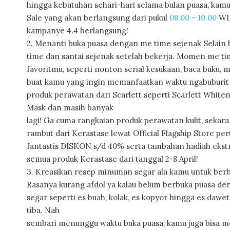
hingga kebutuhan sehari-hari selama bulan puasa, ka
Sale yang akan berlangsung dari pukul
08.00 – 10.00
WIB
kampanye 4.4 berlangsung!
2. Menanti buka puasa dengan me time sejenak Selain b
time dan santai sejenak setelah bekerja. Momen me tim
favoritmu, seperti nonton serial kesukaan, baca buku,
buat kamu yang ingin memanfaatkan waktu ngabuburit
produk perawatan dari Scarlett seperti Scarlett Whit
Mask dan masih banyak
lagi! Ga cuma rangkaian produk perawatan kulit, seka
rambut dari Kerastase lewat Official Flagship Store 
fantastis DISKON s/d 40% serta tambahan hadiah ekst
semua produk Kerastase dari tanggal 2-8 April!
3. Kreasikan resep minuman segar ala kamu untuk berb
Rasanya kurang afdol ya kalau belum berbuka puasa 
segar seperti es buah, kolak, es kopyor hingga es dawe
tiba. Nah
sembari menunggu waktu buka puasa, kamu juga bisa m