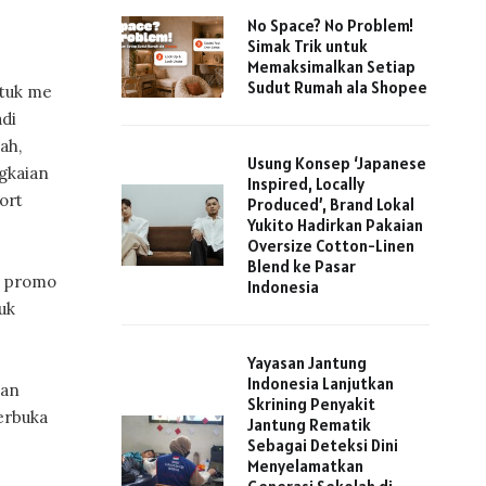
No Space? No Problem!
Simak Trik untuk
Memaksimalkan Setiap
Sudut Rumah ala Shopee
ntuk me
adi
ah,
Usung Konsep ‘Japanese
gkaian
Inspired, Locally
ort
Produced’, Brand Lokal
Yukito Hadirkan Pakaian
Oversize Cotton-Linen
Blend ke Pasar
n promo
Indonesia
uk
Yayasan Jantung
Indonesia Lanjutkan
man
Skrining Penyakit
berbuka
Jantung Rematik
Sebagai Deteksi Dini
Menyelamatkan