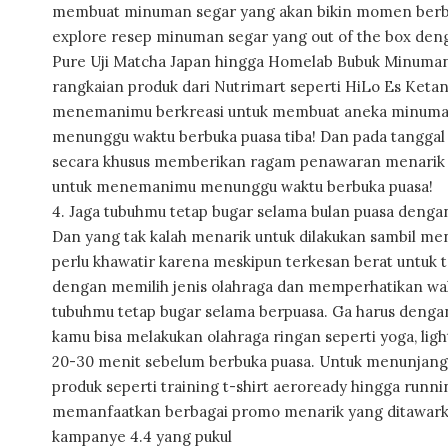
membuat minuman segar yang akan bikin momen berbuka
explore resep minuman segar yang out of the box d
Pure Uji Matcha Japan hingga Homelab Bubuk Minuman
rangkaian produk dari Nutrimart seperti HiLo Es Keta
menemanimu berkreasi untuk membuat aneka minuma
menunggu waktu berbuka puasa tiba! Dan pada tanggal 4
secara khusus memberikan ragam penawaran menarik le
untuk menemanimu menunggu waktu berbuka puasa!
4. Jaga tubuhmu tetap bugar selama bulan puasa denga
Dan yang tak kalah menarik untuk dilakukan sambil me
perlu khawatir karena meskipun terkesan berat untuk t
dengan memilih jenis olahraga dan memperhatikan wa
tubuhmu tetap bugar selama berpuasa. Ga harus dengan 
kamu bisa melakukan olahraga ringan seperti yoga, ligh
20-30 menit sebelum berbuka puasa. Untuk menunjang a
produk seperti training t-shirt aeroready hingga runni
memanfaatkan berbagai promo menarik yang ditawarka
kampanye 4.4 yang pukul