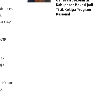
Generasi Sekolah di
Kabupaten Bekasi jadi
ab 100%
Titik Ketiga Program
Nasional
,
n siap
WIB
dak
aga
 sekitar
gai