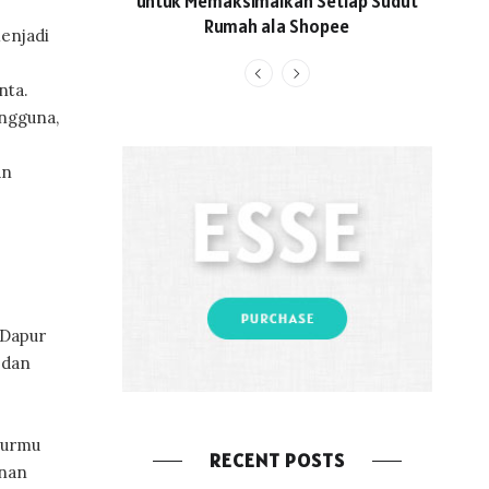
untuk Memaksimalkan Setiap Sudut
Locall
Rumah ala Shopee
Hadi
enjadi
Li
nta.
ngguna,
an
 Dapur
 dan
purmu
RECENT POSTS
anan