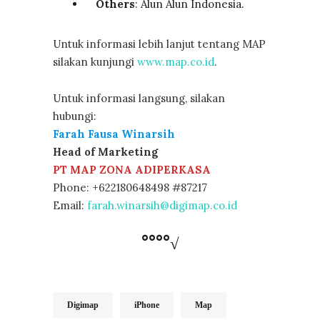
Others
: Alun Alun Indonesia.
Untuk informasi lebih lanjut tentang MAP
silakan kunjungi
www.map.co.id
.
Untuk informasi langsung, silakan
hubungi:
Farah Fausa Winarsih
Head of Marketing
PT MAP ZONA ADIPERKASA
Phone: +622180648498 #87217
Email:
farah.winarsih@digimap.co.id
°°°°√
Digimap
iPhone
Map