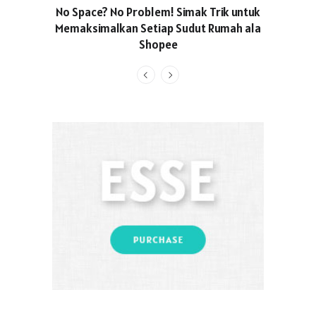
No Space? No Problem! Simak Trik untuk
Usung Kon
Memaksimalkan Setiap Sudut Rumah ala
Produced
Shopee
Pakaian O