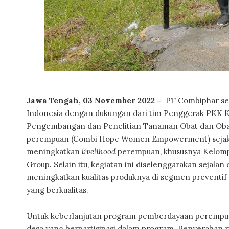
Jawa Tengah, 03 November 2022 –
PT Combiphar seb
Indonesia dengan dukungan dari tim Penggerak PKK Ka
Pengembangan dan Penelitian Tanaman Obat dan Oba
perempuan (Combi Hope Women Empowerment) sejak pe
meningkatkan
livelihood
perempuan, khususnya Kelompo
Group. Selain itu, kegiatan ini diselenggarakan sejala
meningkatkan kualitas produknya di segmen preventif 
yang berkualitas.
Untuk keberlanjutan program pemberdayaan perempua
desa yang berpartisipasi dalam program. Penyerahan r