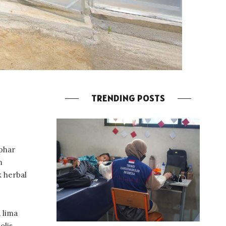
TRENDING POSTS
phar
m
 herbal
 lima
olis