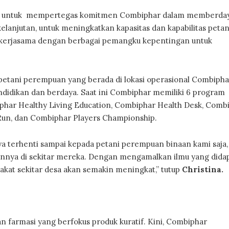
ope untuk mempertegas komitmen Combiphar dalam memberda
kelanjutan, untuk meningkatkan kapasitas dan kapabilitas petan
n kerjasama dengan berbagai pemangku kepentingan untuk
etani perempuan yang berada di lokasi operasional Combipha
didikan dan berdaya. Saat ini Combiphar memiliki 6 program
har Healthy Living Education, Combiphar Health Desk, Comb
un, dan Combiphar Players Championship.
nya terhenti sampai kepada petani perempuan binaan kami saja
nnya di sekitar mereka. Dengan mengamalkan ilmu yang dida
akat sekitar desa akan semakin meningkat,” tutup
Christina.
an farmasi yang berfokus produk kuratif. Kini, Combiphar