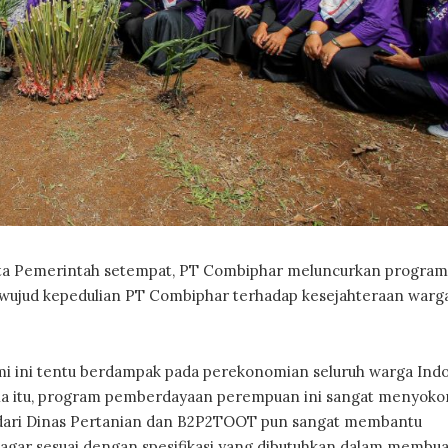
rta Pemerintah setempat, PT Combiphar meluncurkan program
ujud kepedulian PT Combiphar terhadap kesejahteraan warga
mi ini tentu berdampak pada perekonomian seluruh warga Indo
rena itu, program pemberdayaan perempuan ini sangat menyok
 dari Dinas Pertanian dan B2P2TOOT pun sangat membantu
gar sesuai dengan spesifikasi yang dibutuhkan dalam membua