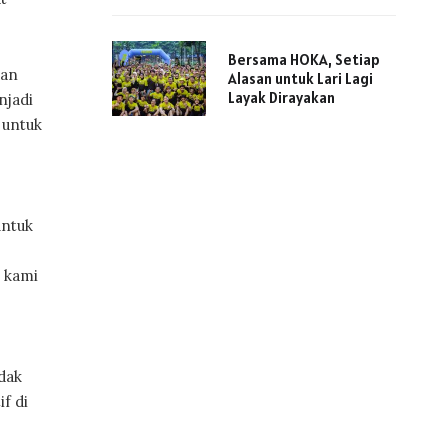
Bersama HOKA, Setiap
dan
Alasan untuk Lari Lagi
Layak Dirayakan
njadi
 untuk
untuk
, kami
dak
f di