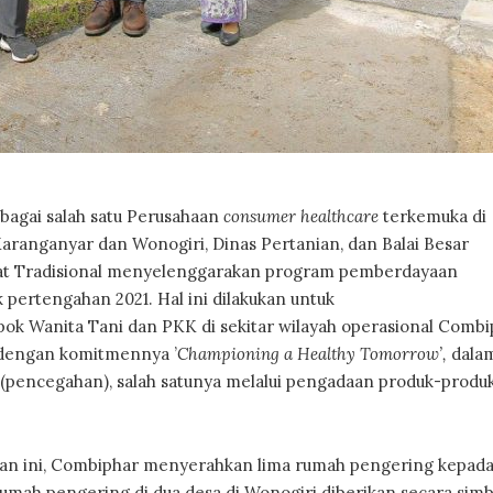
agai salah satu Perusahaan
consumer
healthcare
terkemuka di
ranganyar dan Wonogiri, Dinas Pertanian, dan Balai Besar
t Tradisional menyelenggarakan program pemberdayaan
rtengahan 2021. Hal ini dilakukan untuk
k Wanita Tani dan PKK di sekitar wilayah operasional Combi
n dengan komitmennya ’
Championing a Healthy Tomorrow’,
dala
(pencegahan), salah satunya melalui pengadaan produk-produk
n ini, Combiphar menyerahkan lima rumah pengering kepada
umah pengering di dua desa di Wonogiri diberikan secara simb