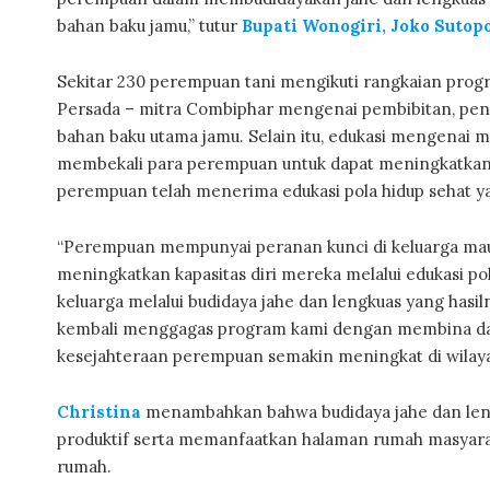
bahan baku jamu,” tutur
Bupati Wonogiri, Joko Sutopo
Sekitar 230 perempuan tani mengikuti rangkaian prog
Persada – mitra Combiphar mengenai pembibitan, pen
bahan baku utama jamu. Selain itu, edukasi mengenai mo
membekali para perempuan untuk dapat meningkatkan ta
perempuan telah menerima edukasi pola hidup sehat ya
“Perempuan mempunyai peranan kunci di keluarga mau
meningkatkan kapasitas diri mereka melalui edukasi po
keluarga melalui budidaya jahe dan lengkuas yang hasil
kembali menggagas program kami dengan membina dan
kesejahteraan perempuan semakin meningkat di wilayah
Christina
menambahkan bahwa budidaya jahe dan leng
produktif serta memanfaatkan halaman rumah masyaraka
rumah.