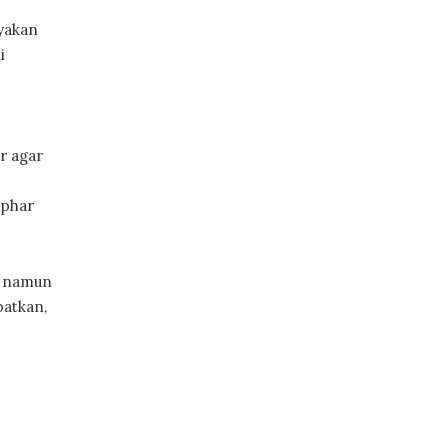
yakan
i
r agar
iphar
, namun
patkan,