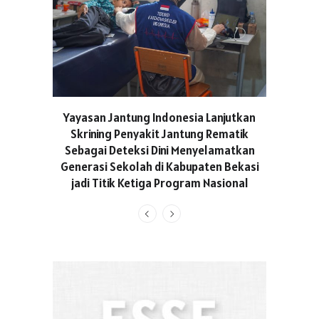
ASICS C
Yayasan Jantung Indonesia Lanjutkan
Hadir Aja
Skrining Penyakit Jantung Rematik
Berge
Sebagai Deteksi Dini Menyelamatkan
Generasi Sekolah di Kabupaten Bekasi
jadi Titik Ketiga Program Nasional