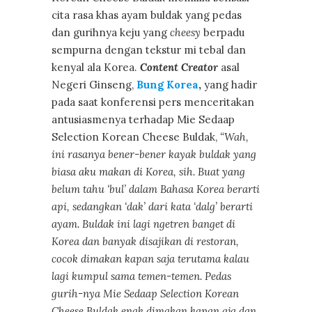
cita rasa khas ayam buldak yang pedas
dan gurihnya keju yang
cheesy
berpadu
sempurna dengan tekstur mi tebal dan
kenyal ala Korea.
Content Creator
asal
Negeri Ginseng,
Bung Korea
,
yang hadir
pada saat konferensi pers menceritakan
antusiasmenya terhadap Mie Sedaap
Selection Korean Cheese Buldak,
“Wah,
ini rasanya bener-bener kayak buldak yang
biasa aku makan di Korea, sih. Buat yang
belum tahu ‘bul’ dalam Bahasa Korea berarti
api, sedangkan ‘dak’ dari kata ‘dalg’ berarti
ayam. Buldak ini lagi ngetren banget di
Korea dan banyak disajikan di restoran,
cocok dimakan kapan saja terutama kalau
lagi kumpul sama temen-temen. Pedas
gurih-nya Mie Sedaap Selection Korean
Cheese Buldak enak dimakan kapan aja dan