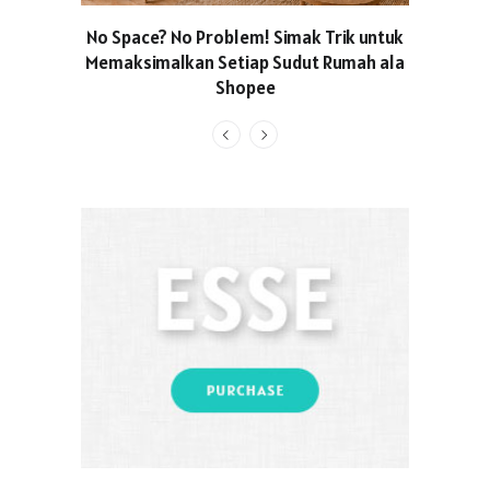
No Space? No Problem! Simak Trik untuk
Usung Kon
Memaksimalkan Setiap Sudut Rumah ala
Produced
Shopee
Pakaian O