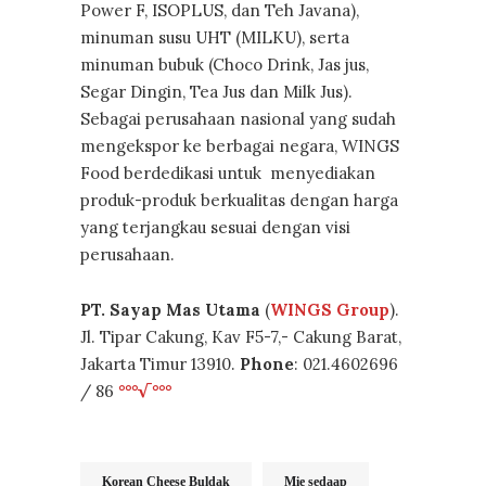
Power F, ISOPLUS, dan Teh Javana),
minuman susu UHT (MILKU), serta
minuman bubuk (Choco Drink, Jas jus,
Segar Dingin, Tea Jus dan Milk Jus).
Sebagai perusahaan nasional yang sudah
mengekspor ke berbagai negara, WINGS
Food berdedikasi untuk menyediakan
produk-produk berkualitas dengan harga
yang terjangkau sesuai dengan visi
perusahaan.
PT. Sayap Mas Utama
(
WINGS Group
).
Jl. Tipar Cakung, Kav F5-7,- Cakung Barat,
Jakarta Timur 13910.
Phone
: 021.4602696
/ 86
°°°√°°°
Korean Cheese Buldak
Mie sedaap