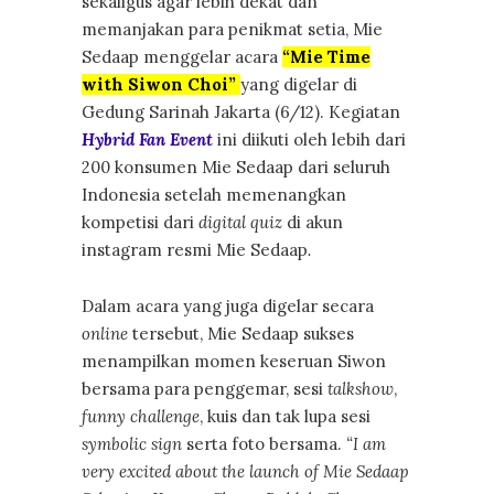
sekaligus agar lebih dekat dan
memanjakan para penikmat setia, Mie
Sedaap menggelar acara
“Mie Time
with Siwon Choi”
yang digelar di
Gedung Sarinah Jakarta (6/12). Kegiatan
Hybrid Fan Event
ini diikuti oleh lebih dari
200 konsumen Mie Sedaap dari seluruh
Indonesia setelah memenangkan
kompetisi dari
digital quiz
di akun
instagram resmi Mie Sedaap
.
Dalam acara yang juga digelar secara
online
tersebut, Mie Sedaap sukses
menampilkan momen keseruan Siwon
bersama para penggemar, sesi
talkshow
,
funny challenge
, kuis dan tak lupa sesi
symbolic sign
serta foto bersama.
“I am
very excited about the launch of Mie Sedaap