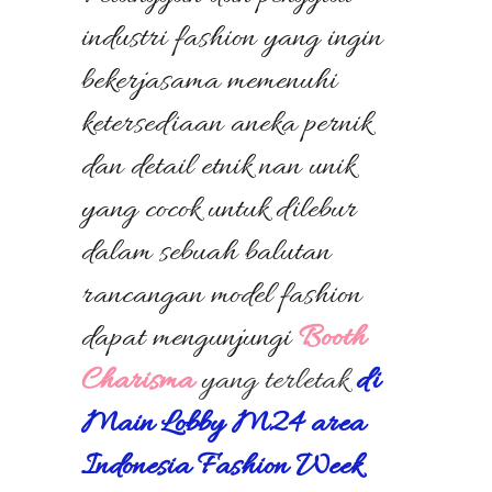
industri fashion yang ingin
bekerjasama memenuhi
ketersediaan aneka pernik
dan detail etnik nan unik
yang cocok untuk dilebur
dalam sebuah balutan
rancangan model fashion
dapat mengunjungi
Booth
Charisma
yang terletak
di
Main Lobby M24 area
Indonesia Fashion Week