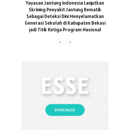
ASICS C
Yayasan Jantung Indonesia Lanjutkan
Hadir Aja
Skrining Penyakit Jantung Rematik
Berge
Sebagai Deteksi Dini Menyelamatkan
Generasi Sekolah di Kabupaten Bekasi
jadi Titik Ketiga Program Nasional