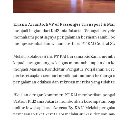
Krisna Arianto, EVP of Passenger Transport & Mar
menjadi bagian dari KidZania Jakarta. “Sebagai penye
memahami pentingnya pengalaman bermain sambil bela
mempersembahkan wahana terbaru PT KAI Central Stat
Melalui kolaborasi ini, PT KAI bersama KidZania mem
kepada pengunjung, sekaligus memenuhi impian dan ke
menjadi Masinis, Kondektur, Pengatur Perjalanan Keret
perkeretaapian sembari menikmati momen berharga me
pengalaman edukasi dan rekreasi mereka yang tidak te
“Sejalan dengan komitmen PT KAI memberikan pengala
Station KidZania Jakarta memberikan kesempatan bagi
online lewat aplikasi
“Access By KAI.”
Melalui pengal
pemesanan tiket kereta api melalui aplikasi dengan mu