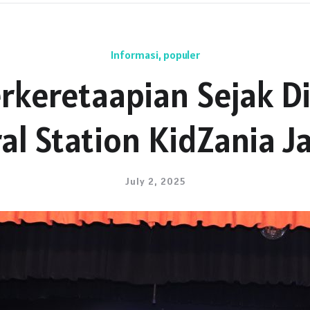
Informasi
,
populer
rkeretaapian Sejak D
al Station KidZania J
July 2, 2025