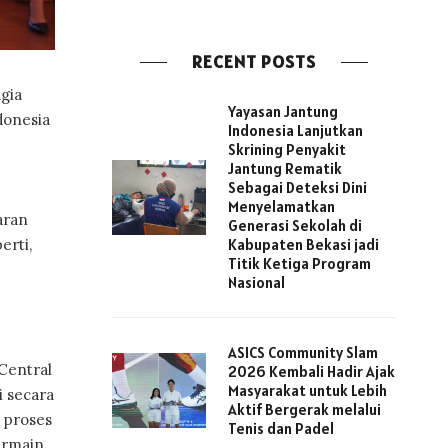
RECENT POSTS
gia
Yayasan Jantung
donesia
Indonesia Lanjutkan
Skrining Penyakit
Jantung Rematik
Sebagai Deteksi Dini
Menyelamatkan
aran
Generasi Sekolah di
erti,
Kabupaten Bekasi jadi
Titik Ketiga Program
Nasional
ASICS Community Slam
Central
2026 Kembali Hadir Ajak
Masyarakat untuk Lebih
i secara
Aktif Bergerak melalui
 proses
Tenis dan Padel
ermain