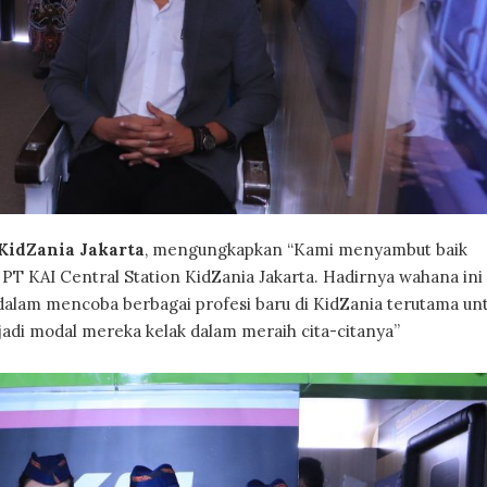
KidZania Jakarta
, mengungkapkan “Kami menyambut baik
PT KAI Central Station KidZania Jakarta. Hadirnya wahana ini
alam mencoba berbagai profesi baru di KidZania terutama un
adi modal mereka kelak dalam meraih cita-citanya”