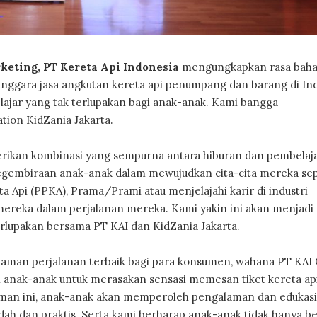
keting, PT Kereta Api Indonesia
mengungkapkan rasa baha
lenggara jasa angkutan kereta api penumpang dan barang di In
jar yang tak terlupakan bagi anak-anak. Kami bangga
ion KidZania Jakarta.
berikan kombinasi yang sempurna antara hiburan dan pembelaj
gembiraan anak-anak dalam mewujudkan cita-cita mereka sep
a Api (PPKA), Prama/Prami atau menjelajahi karir di industri
reka dalam perjalanan mereka. Kami yakin ini akan menjadi
rlupakan bersama PT KAI dan KidZania Jakarta.
man perjalanan terbaik bagi para konsumen, wahana PT KAI 
 anak-anak untuk merasakan sensasi memesan tiket kereta ap
aman ini, anak-anak akan memperoleh pengalaman dan edukasi
dah dan praktis. Serta kami berharap anak-anak tidak hanya b