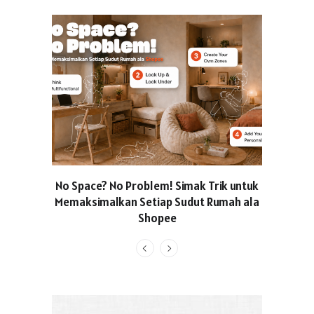
No Space? No Problem! Simak Trik untuk
Usung Kon
Memaksimalkan Setiap Sudut Rumah ala
Produced
Shopee
Pakaian O