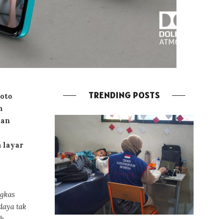
TRENDING POSTS
oto
n
man
a
layar
gkas
daya tak
ih