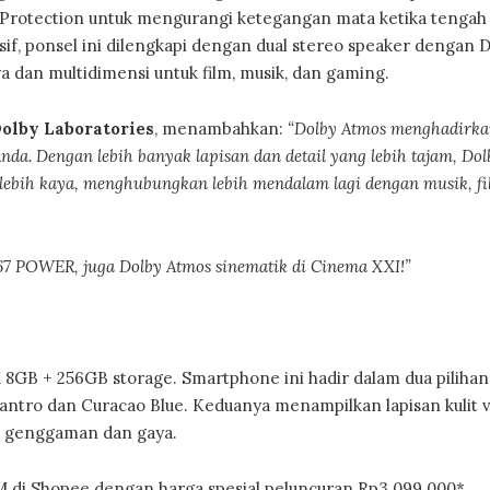
e Protection untuk mengurangi ketegangan mata ketika tengah
f, ponsel ini dilengkapi dengan dual stereo speaker dengan 
 dan multidimensi untuk film, musik, dan gaming.
olby Laboratories
, menambahkan:
“Dolby Atmos menghadirk
nda. Dengan lebih banyak lapisan dan detail yang lebih tajam, Dol
ebih kaya, menghubungkan lebih mendalam lagi dengan musik, fi
g67 POWER, juga Dolby Atmos sinematik di Cinema XXI!”
8GB + 256GB storage. Smartphone ini hadir dalam dua piliha
ntro dan Curacao Blue. Keduanya menampilkan lapisan kulit 
 genggaman dan gaya.
AM di Shopee dengan harga spesial peluncuran Rp3.099.000*.