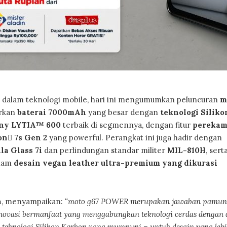
 dalam teknologi mobile, hari ini mengumumkan peluncuran
m
irkan
baterai 7000mAh
yang besar dengan
teknologi Siliko
ony LYTIA™ 600
terbaik di segmennya, dengan fitur
pereka
n 7s Gen 2
yang powerful. Perangkat ini juga hadir dengan
la Glass 7i
dan perlindungan standar militer
MIL-810H
, sert
alam
desain vegan leather ultra-premium yang dikurasi
a
, menyampaikan:
“moto g67 POWER merupakan jawaban pamun
novasi bermanfaat yang menggabungkan teknologi cerdas dengan 
 teknologi Silikon Karbon yang mumpuni – untuk desain yang leb