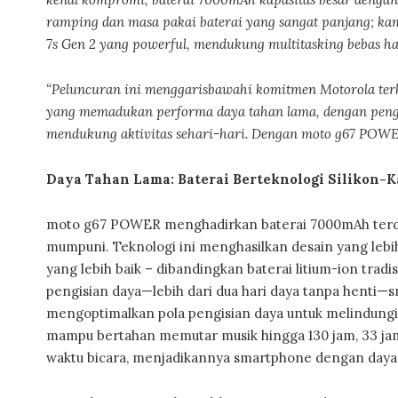
ramping dan masa pakai baterai yang sangat panjang; 
7s Gen 2 yang powerful, mendukung multitasking bebas h
“Peluncuran ini menggarisbawahi komitmen Motorola ter
yang memadukan performa daya tahan lama, dengan pengal
mendukung aktivitas sehari-hari. Dengan moto g67 POW
Daya Tahan Lama: Baterai Berteknologi Silikon
moto g67 POWER menghadirkan baterai 7000mAh terdep
mumpuni. Teknologi ini menghasilkan desain yang lebih
yang lebih baik – dibandingkan baterai litium-ion tra
pengisian daya—lebih dari dua hari daya tanpa henti—s
mengoptimalkan pola pengisian daya untuk melindungi 
mampu bertahan memutar musik hingga 130 jam, 33 jam
waktu bicara, menjadikannya smartphone dengan daya 