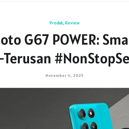
Produk
,
Review
oto G67 POWER: Smar
-Terusan #NonStopS
November 11, 2025