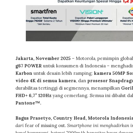
Jakarta, November 2025
– Motorola, pemimpin global
g67 POWER
untuk konsumen di Indonesia – menghad
Karbon
untuk desain lebih ramping;
kamera 50MP S
video 4K di semua kamera
, dan
prosesor Snapdrago
durabilitas tertinggi di segmennya, menampilkan
Goril
FHD+ 6,7” 120Hz
yang cemerlang. Semua ini dibalut d
Pantone™.
Bagus Prasetyo, Country Head, Motorola Indonesi
dari
fear of missing out
. Smartphone ini menghadirkan i
kenal kompromi, baterai 7000mAh kapasitas besar dengan