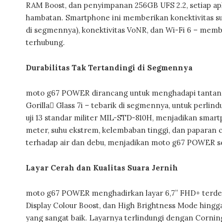
RAM Boost, dan penyimpanan 256GB UFS 2.2, setiap aplik
hambatan. Smartphone ini memberikan konektivitas sup
di segmennya), konektivitas VoNR, dan Wi-Fi 6 – membu
terhubung.
Durabilitas Tak Tertandingi di Segmennya
moto g67 POWER dirancang untuk menghadapi tantanga
Gorilla Glass 7i – tebarik di segmennya, untuk perlind
uji 13 standar militer MIL-STD-810H, menjadikan smartp
meter, suhu ekstrem, kelembaban tinggi, dan paparan 
terhadap air dan debu, menjadikan moto g67 POWER seb
Layar Cerah dan Kualitas Suara Jernih
moto g67 POWER menghadirkan layar 6,7” FHD+ terdep
Display Colour Boost, dan High Brightness Mode hingga 
yang sangat baik. Layarnya terlindungi dengan Corning