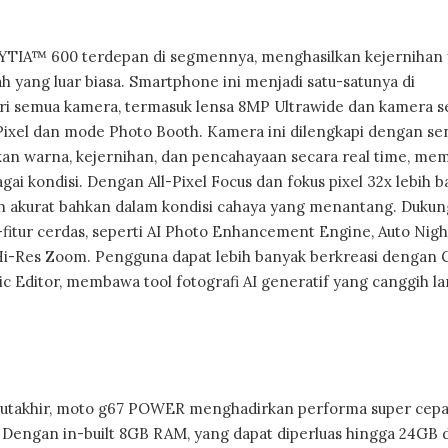
IA™ 600 terdepan di segmennya, menghasilkan kejernihan
 yang luar biasa. Smartphone ini menjadi satu-satunya di
semua kamera, termasuk lensa 8MP Ultrawide dan kamera se
ixel dan mode Photo Booth. Kamera ini dilengkapi dengan se
an warna, kejernihan, dan pencahayaan secara real time, me
gai kondisi. Dengan All-Pixel Focus dan fokus pixel 32x lebih b
ih akurat bahkan dalam kondisi cahaya yang menantang. Duku
tur cerdas, seperti AI Photo Enhancement Engine, Auto Nigh
n Hi-Res Zoom. Pengguna dapat lebih banyak berkreasi dengan 
ic Editor, membawa tool fotografi AI generatif yang canggih l
utakhir, moto g67 POWER menghadirkan performa super cepa
g. Dengan in-built 8GB RAM, yang dapat diperluas hingga 24GB