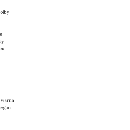
Dolby
an
by
lm,
n warna
vegan