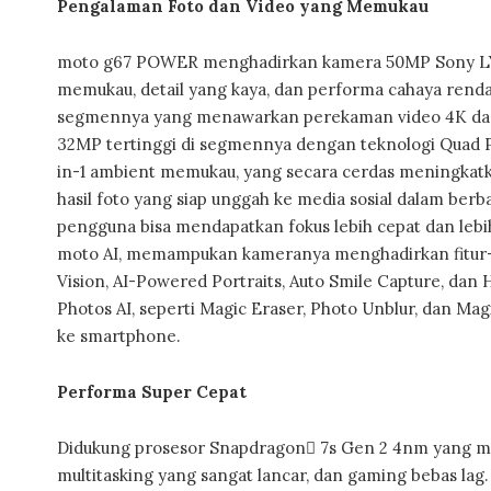
Pengalaman Foto dan Video yang Memukau
moto g67 POWER menghadirkan kamera 50MP Sony LYT
memukau, detail yang kaya, dan performa cahaya rendah
segmennya yang menawarkan perekaman video 4K dari 
32MP tertinggi di segmennya dengan teknologi Quad P
in-1 ambient memukau, yang secara cerdas meningkatk
hasil foto yang siap unggah ke media sosial dalam berba
pengguna bisa mendapatkan fokus lebih cepat dan leb
moto AI, memampukan kameranya menghadirkan fitur-fi
Vision, AI-Powered Portraits, Auto Smile Capture, da
Photos AI, seperti Magic Eraser, Photo Unblur, dan Mag
ke smartphone.
Performa Super Cepat
Didukung prosesor Snapdragon 7s Gen 2 4nm yang m
multitasking yang sangat lancar, dan gaming bebas la