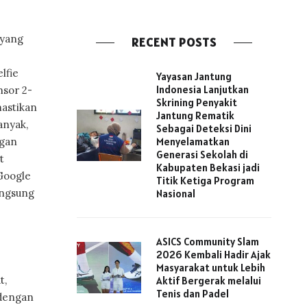
 yang
RECENT POSTS
lfie
Yayasan Jantung
Indonesia Lanjutkan
nsor 2-
Skrining Penyakit
mastikan
Jantung Rematik
anyak,
Sebagai Deteksi Dini
ngan
Menyelamatkan
Generasi Sekolah di
t
Kabupaten Bekasi jadi
Google
Titik Ketiga Program
angsung
Nasional
ASICS Community Slam
2026 Kembali Hadir Ajak
Masyarakat untuk Lebih
t,
Aktif Bergerak melalui
Tenis dan Padel
 dengan