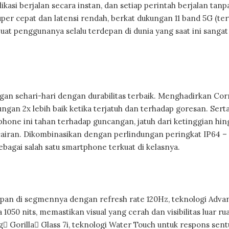
asi berjalan secara instan, dan setiap perintah berjalan tanp
er cepat dan latensi rendah, berkat dukungan 11 band 5G (ter
at penggunanya selalu terdepan di dunia yang saat ini sangat
n sehari-hari dengan durabilitas terbaik. Menghadirkan Cor
ungan 2x lebih baik ketika terjatuh dan terhadap goresan. Serta
hone ini tahan terhadap guncangan, jatuh dari ketinggian hing
cairan. Dikombinasikan dengan perlindungan peringkat IP64 –
agai salah satu smartphone terkuat di kelasnya.
an di segmennya dengan refresh rate 120Hz, teknologi Adva
1050 nits, memastikan visual yang cerah dan visibilitas luar r
 Gorilla Glass 7i, teknologi Water Touch untuk respons sen