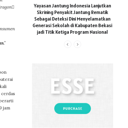
ASICS
Yayasan Jantung Indonesia Lanjutkan
dragon
Hadi
Skrining Penyakit Jantung Rematik
Aktif 
Sebagai Deteksi Dini Menyelamatkan
Generasi Sekolah di Kabupaten Bekasi
onsumen
jadi Titik Ketiga Program Nasional
an
.”
bon
baterai
kali
 cerdas
berarti
9 jam