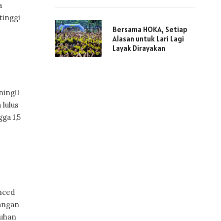
a
tinggi
Bersama HOKA, Setiap
Alasan untuk Lari Lagi
Layak Dirayakan
ning
 lulus
ga 1,5
nced
uangan
tuhan