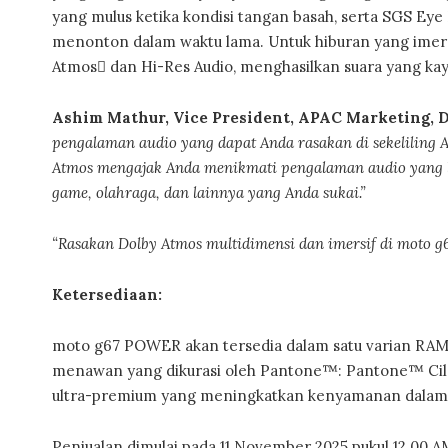
yang mulus ketika kondisi tangan basah, serta SGS Ey
menonton dalam waktu lama. Untuk hiburan yang imersi
Atmos dan Hi-Res Audio, menghasilkan suara yang kaya
Ashim Mathur, Vice President, APAC Marketing, D
pengalaman audio yang dapat Anda rasakan di sekeliling A
Atmos mengajak Anda menikmati pengalaman audio yang l
game, olahraga, dan lainnya yang Anda sukai.”
“Rasakan Dolby Atmos multidimensi dan imersif di moto 
Ketersediaan:
moto g67 POWER akan tersedia dalam satu varian RAM 
menawan yang dikurasi oleh Pantone™: Pantone™ Cila
ultra-premium yang meningkatkan kenyamanan dalam
Penjualan dimulai pada 11 November 2025 pukul 12.00 