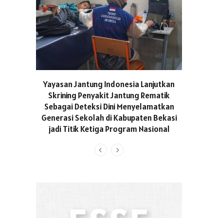
ASICS C
Yayasan Jantung Indonesia Lanjutkan
Hadir Aja
Skrining Penyakit Jantung Rematik
Berge
Sebagai Deteksi Dini Menyelamatkan
Generasi Sekolah di Kabupaten Bekasi
jadi Titik Ketiga Program Nasional