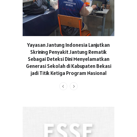
ASICS C
Yayasan Jantung Indonesia Lanjutkan
Hadir Aja
Skrining Penyakit Jantung Rematik
Berge
Sebagai Deteksi Dini Menyelamatkan
Generasi Sekolah di Kabupaten Bekasi
jadi Titik Ketiga Program Nasional