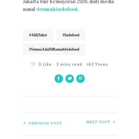
Jakarta Fair Kemayoran 2026, ikuti media
sosial
@rumahindofood
.
#AldiTaher
#Indofood
#SemuaAdaDiRumahIndofood
0
Like
3 mins read
162 Views
NEXT POST
PREVIOUS POST