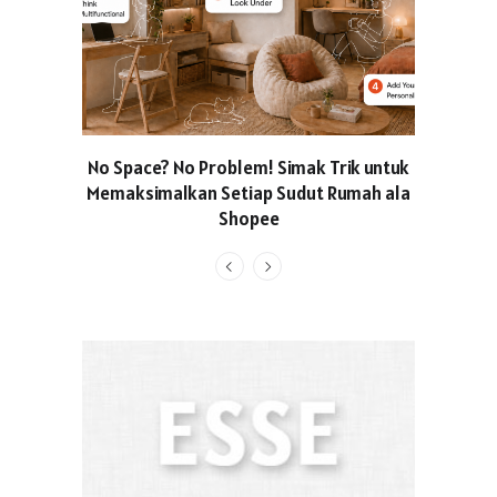
No Space? No Problem! Simak Trik untuk
Usung Kon
Memaksimalkan Setiap Sudut Rumah ala
Produced
Shopee
Pakaian O