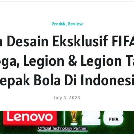
Produk
,
Review
 Desain Eksklusif FI
Yoga, Legion & Legion
epak Bola Di Indones
July 6, 2026