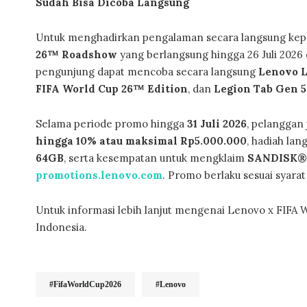
Sudah Bisa Dicoba Langsung
Untuk menghadirkan pengalaman secara langsung kep
26™ Roadshow
yang berlangsung hingga 26 Juli 2026 d
pengunjung dapat mencoba secara langsung
Lenovo L
FIFA World Cup 26™ Edition
, dan
Legion Tab Gen 5
Selama periode promo hingga
31 Juli 2026
, pelanggan
hingga 10% atau maksimal Rp5.000.000
, hadiah la
64GB
, serta kesempatan untuk mengklaim
SANDISK® 
promotions.lenovo.com
. Promo berlaku sesuai syara
Untuk informasi lebih lanjut mengenai Lenovo x FIFA W
Indonesia.
#FifaWorldCup2026
#Lenovo