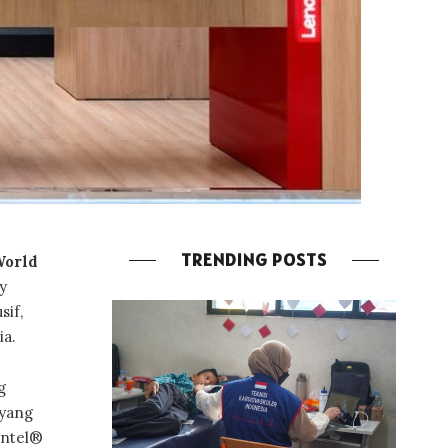
TRENDING POSTS
World
y
if,
ia.
g
 yang
Intel®