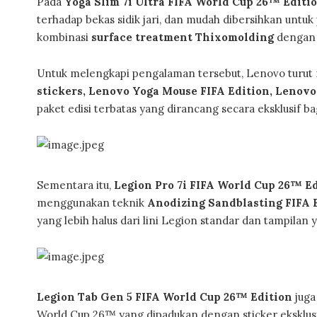
Pada
Yoga Slim 7i Ultra FIFA World Cup 26™ Editi
terhadap bekas sidik jari, dan mudah dibersihkan untuk
kombinasi
surface treatment Thixomolding
dengan 
Untuk melengkapi pengalaman tersebut, Lenovo turu
stickers, Lenovo Yoga Mouse FIFA Edition, Lenovo
paket edisi terbatas yang dirancang secara eksklusif b
Sementara itu,
Legion Pro 7i FIFA World Cup 26™ E
menggunakan teknik
Anodizing Sandblasting FIFA 
yang lebih halus dari lini Legion standar dan tampila
Legion Tab Gen 5 FIFA World Cup 26™ Edition
juga
World Cup 26™ yang dipadukan dengan sticker eksklus