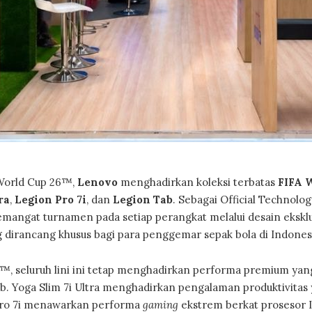
World Cup 26™,
Lenovo
menghadirkan koleksi terbatas
FIFA 
ra
,
Legion Pro 7i
, dan
Legion Tab
. Sebagai Official Technolog
angat turnamen pada setiap perangkat melalui desain eksklus
ng dirancang khusus bagi para penggemar sepak bola di Indones
26™, seluruh lini ini tetap menghadirkan performa premium yan
Tab. Yoga Slim 7i Ultra menghadirkan pengalaman produktivitas
n Pro 7i menawarkan performa
gaming
ekstrem berkat prosesor 