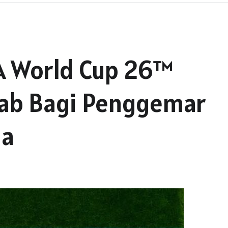
FA World Cup 26™
 Tab Bagi Penggemar
ia