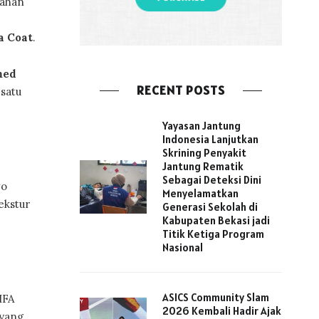
tahan
a Coat
.
med
RECENT POSTS
satu
Yayasan Jantung
Indonesia Lanjutkan
Skrining Penyakit
Jantung Rematik
Sebagai Deteksi Dini
vo
Menyelamatkan
ekstur
Generasi Sekolah di
Kabupaten Bekasi jadi
Titik Ketiga Program
Nasional
ASICS Community Slam
IFA
2026 Kembali Hadir Ajak
 yang