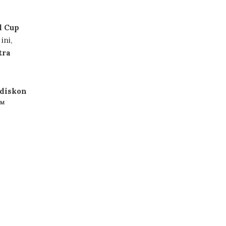
d Cup
ini,
tra
diskon
6™