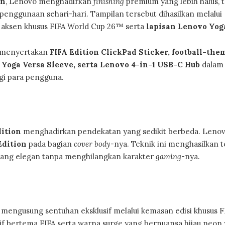
on
, Lenovo menghadirkan
finishing
premium yang lebih halus, 
 penggunaan sehari-hari. Tampilan tersebut dihasilkan melalui
aksen khusus FIFA World Cup 26™ serta
lapisan Lenovo Yog
t menyertakan
FIFA Edition ClickPad Sticker, football-the
 Yoga Versa Sleeve, serta Lenovo 4-in-1 USB-C Hub
dalam 
agi para pengguna.
dition
menghadirkan pendekatan yang sedikit berbeda. Leno
Edition
pada bagian
cover body
-nya. Teknik ini menghasilkan t
n yang elegan tanpa menghilangkan karakter
gaming
-nya.
 mengusung sentuhan eksklusif melalui kemasan edisi khusus F
if bertema FIFA serta warna surge yang bernuansa hijau neon