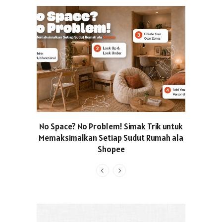
No Space? No Problem! Simak Trik untuk
Usung Kon
Memaksimalkan Setiap Sudut Rumah ala
Produced
Shopee
Pakaian O