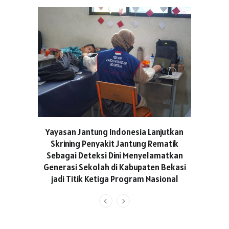
ASICS C
Yayasan Jantung Indonesia Lanjutkan
Hadir Aja
Skrining Penyakit Jantung Rematik
Berge
Sebagai Deteksi Dini Menyelamatkan
Generasi Sekolah di Kabupaten Bekasi
jadi Titik Ketiga Program Nasional