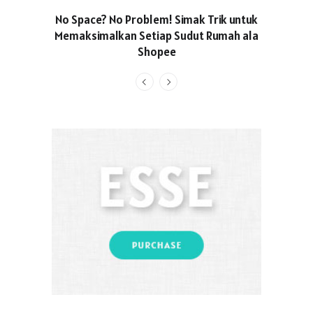
No Space? No Problem! Simak Trik untuk
Usung Kon
Memaksimalkan Setiap Sudut Rumah ala
Produced
Shopee
Pakaian O