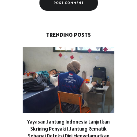
TRENDING POSTS
ASICS C
Yayasan Jantung Indonesia Lanjutkan
Hadir Aja
Skrining Penyakit Jantung Rematik
Berge
Sebagai Deteksi Dini Menyelamatkan