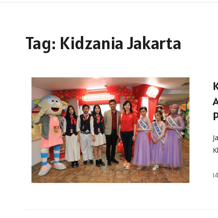
Tag:
Kidzania Jakarta
J
K
1