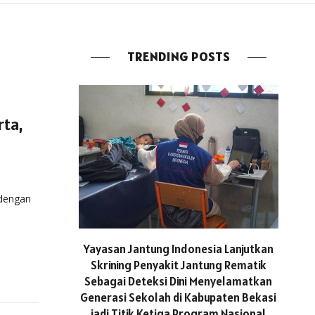
TRENDING POSTS
rta,
 dengan
ASICS
Yayasan Jantung Indonesia Lanjutkan
Hadi
Skrining Penyakit Jantung Rematik
Aktif 
Sebagai Deteksi Dini Menyelamatkan
Generasi Sekolah di Kabupaten Bekasi
jadi Titik Ketiga Program Nasional