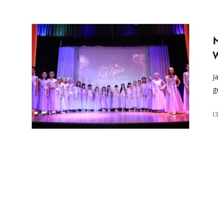
W
J
g
1