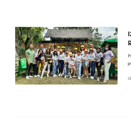
P
p
1