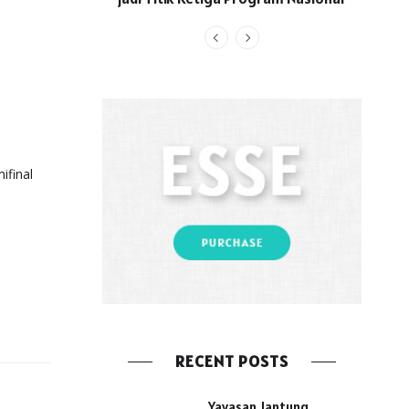
i
ifinal
RECENT POSTS
Yayasan Jantung