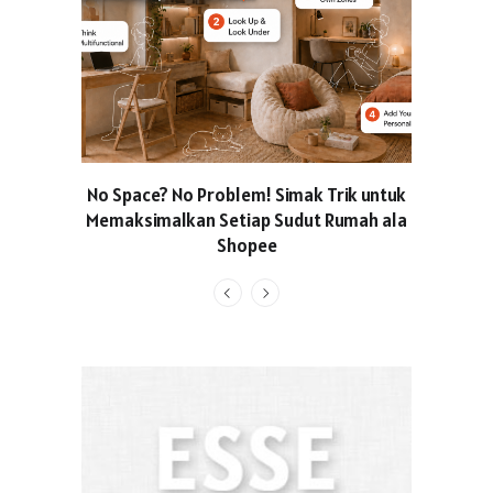
No Space? No Problem! Simak Trik untuk
Usung Kon
Memaksimalkan Setiap Sudut Rumah ala
Produced
Shopee
Pakaian O