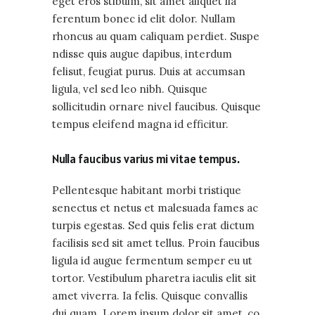
eget eros stibulm, sit amet aliquet lia
ferentum bonec id elit dolor. Nullam
rhoncus au quam caliquam perdiet. Suspe
ndisse quis augue dapibus, interdum
felisut, feugiat purus. Duis at accumsan
ligula, vel sed leo nibh. Quisque
sollicitudin ornare nivel faucibus. Quisque
tempus eleifend magna id efficitur.
Nulla faucibus varius mi vitae tempus.
Pellentesque habitant morbi tristique
senectus et netus et malesuada fames ac
turpis egestas. Sed quis felis erat dictum
facilisis sed sit amet tellus. Proin faucibus
ligula id augue fermentum semper eu ut
tortor. Vestibulum pharetra iaculis elit sit
amet viverra. Ia felis. Quisque convallis
dui quam. Lorem ipsum dolor sit amet, co