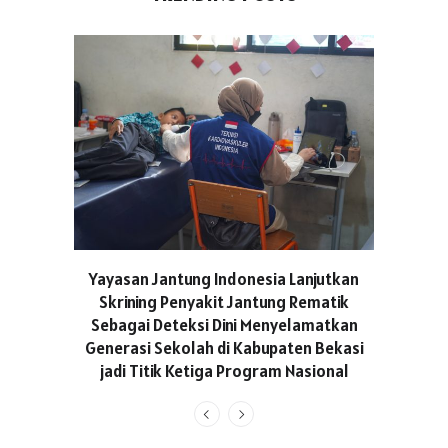
ASICS C
Yayasan Jantung Indonesia Lanjutkan
Hadir Aja
Skrining Penyakit Jantung Rematik
Berge
Sebagai Deteksi Dini Menyelamatkan
Generasi Sekolah di Kabupaten Bekasi
jadi Titik Ketiga Program Nasional