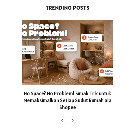
TRENDING POSTS
No Space? No Problem! Simak Trik untuk
Usung Kon
Memaksimalkan Setiap Sudut Rumah ala
Produced
Shopee
Pakaian O