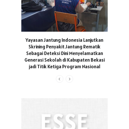
ASICS C
Yayasan Jantung Indonesia Lanjutkan
Hadir Aja
Skrining Penyakit Jantung Rematik
Berge
Sebagai Deteksi Dini Menyelamatkan
Generasi Sekolah di Kabupaten Bekasi
jadi Titik Ketiga Program Nasional