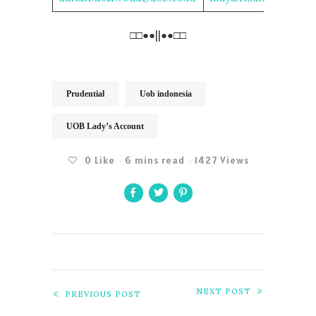
□□●●||●●□□
Prudential
Uob indonesia
UOB Lady’s Account
0
Like
6 mins read
1427 Views
NEXT POST
PREVIOUS POST