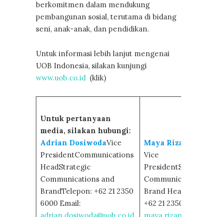
berkomitmen dalam mendukung
pembangunan sosial, terutama di bidang
seni, anak-anak, dan pendidikan.
Untuk informasi lebih lanjut mengenai
UOB Indonesia, silakan kunjungi
www.uob.co.id
(klik)
Untuk pertanyaan
media, silakan hubungi:
Adrian Dosiwoda
Vice
Maya Rizano
Senior
PresidentCommunications
Vice
HeadStrategic
PresidentStrategic
Communications and
Communications an
BrandTelepon: +62 21 2350
Brand HeadTelepon:
6000 Email:
+62 21 2350 6000 Ema
adrian.dosiwoda@uob.co.id
maya.rizano@uob.co.