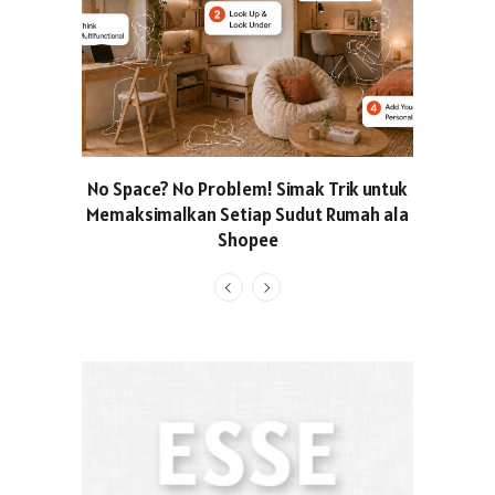
No Space? No Problem! Simak Trik untuk
Usung Kon
Memaksimalkan Setiap Sudut Rumah ala
Produced
Shopee
Pakaian O