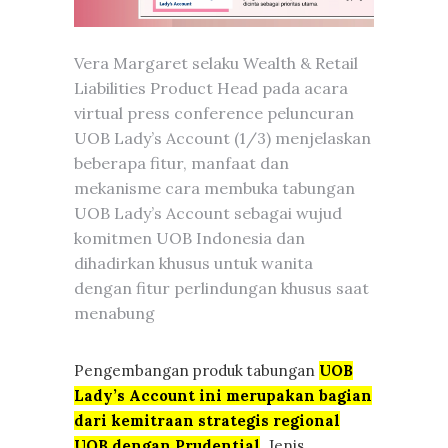
Vera Margaret selaku Wealth & Retail
Liabilities Product Head pada acara
virtual press conference peluncuran
UOB Lady’s Account (1/3) menjelaskan
beberapa fitur, manfaat dan
mekanisme cara membuka tabungan
UOB Lady’s Account sebagai wujud
komitmen UOB Indonesia dan
dihadirkan khusus untuk wanita
dengan fitur perlindungan khusus saat
menabung
Pengembangan produk tabungan
UOB
Lady’s Account ini merupakan bagian
dari kemitraan strategis regional
UOB dengan Prudential
.
Jenis