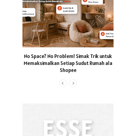
No Space? No Problem! Simak Trik untuk
Usung Kon
Memaksimalkan Setiap Sudut Rumah ala
Produced
Shopee
Pakaian O