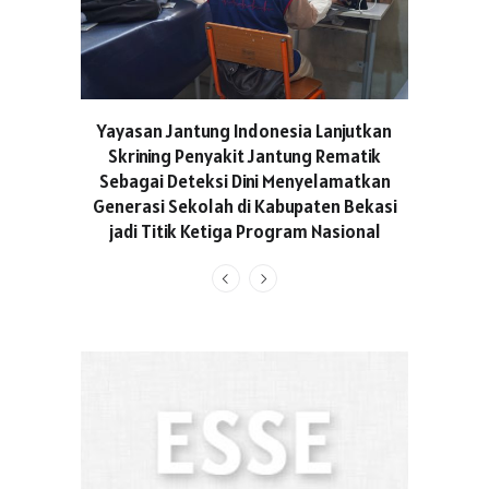
ASICS C
Yayasan Jantung Indonesia Lanjutkan
Hadir Aja
Skrining Penyakit Jantung Rematik
Berge
Sebagai Deteksi Dini Menyelamatkan
Generasi Sekolah di Kabupaten Bekasi
jadi Titik Ketiga Program Nasional