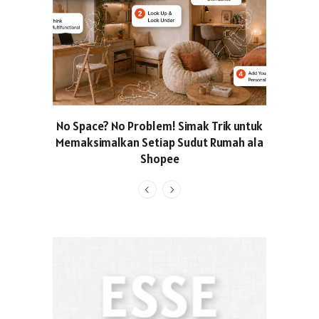
No Space? No Problem! Simak Trik untuk
Usung Kon
Memaksimalkan Setiap Sudut Rumah ala
Produced
Shopee
Pakaian O