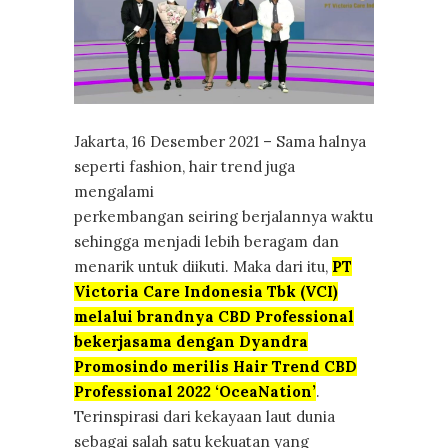
Jakarta, 16 Desember 2021 – Sama halnya
seperti fashion, hair trend juga
mengalami
perkembangan seiring berjalannya waktu
sehingga menjadi lebih beragam dan
menarik untuk diikuti. Maka dari itu,
PT
Victoria Care Indonesia Tbk (VCI)
melalui brandnya CBD Professional
bekerjasama dengan Dyandra
Promosindo merilis Hair Trend CBD
Professional 2022 ‘OceaNation’
.
Terinspirasi dari kekayaan laut dunia
sebagai salah satu kekuatan yang