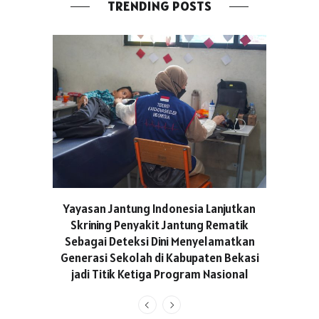
TRENDING POSTS
ASICS C
Yayasan Jantung Indonesia Lanjutkan
Hadir Aja
Skrining Penyakit Jantung Rematik
Berge
Sebagai Deteksi Dini Menyelamatkan
Generasi Sekolah di Kabupaten Bekasi
jadi Titik Ketiga Program Nasional