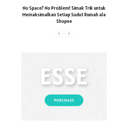
No Space? No Problem! Simak Trik untuk
Usung Kon
Memaksimalkan Setiap Sudut Rumah ala
Produced
Shopee
Pakaian O