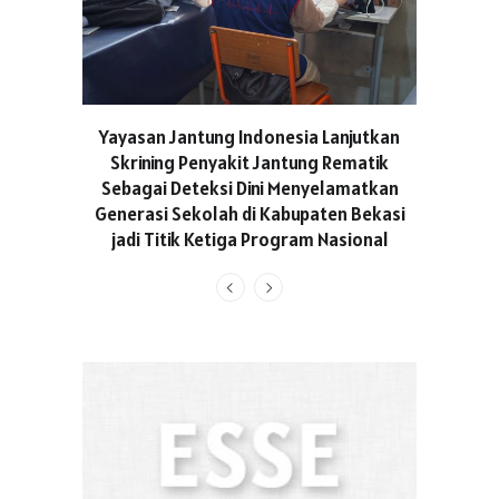
ASICS C
Yayasan Jantung Indonesia Lanjutkan
Hadir Aja
Skrining Penyakit Jantung Rematik
Berge
Sebagai Deteksi Dini Menyelamatkan
Generasi Sekolah di Kabupaten Bekasi
jadi Titik Ketiga Program Nasional