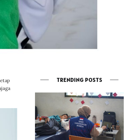
TRENDING POSTS
tetap
njaga