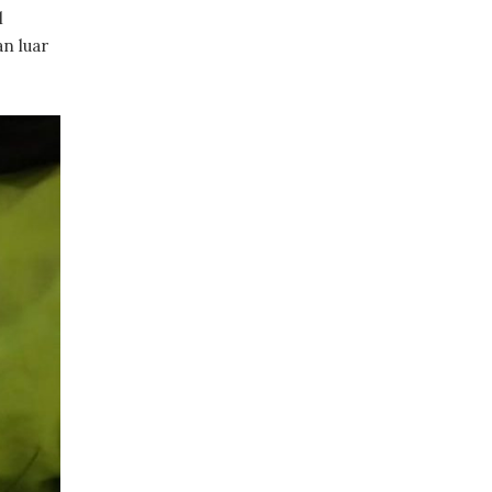
l
n luar