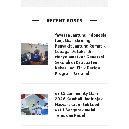
RECENT POSTS
Yayasan Jantung Indonesia
Lanjutkan Skrining
Penyakit Jantung Rematik
Sebagai Deteksi Dini
Menyelamatkan Generasi
Sekolah di Kabupaten
Bekasi jadi Titik Ketiga
Program Nasional
ASICS Community Slam
2026 Kembali Hadir Ajak
Masyarakat untuk Lebih
Aktif Bergerak melalui
Tenis dan Padel