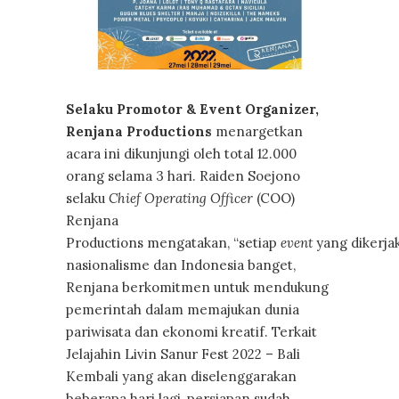
Selaku Promotor & Event Organizer,
Renjana Productions
menargetkan
acara ini dikunjungi oleh total 12.000
orang selama 3 hari. Raiden Soejono
selaku
Chief Operating Officer
(COO)
Renjana
Productions mengatakan, “setiap
event
yang dikerja
nasionalisme dan Indonesia banget,
Renjana berkomitmen untuk mendukung
pemerintah dalam memajukan dunia
pariwisata dan ekonomi kreatif. Terkait
Jelajahin Livin Sanur Fest 2022 – Bali
Kembali yang akan diselenggarakan
beberapa hari lagi, persiapan sudah