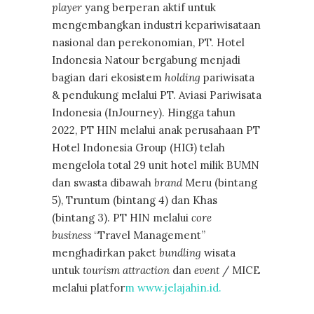
player
yang berperan aktif untuk
mengembangkan industri kepariwisataan
nasional dan perekonomian, PT. Hotel
Indonesia Natour bergabung menjadi
bagian dari ekosistem
holding
pariwisata
& pendukung melalui PT. Aviasi Pariwisata
Indonesia (InJourney). Hingga tahun
2022, PT HIN melalui anak perusahaan PT
Hotel Indonesia Group (HIG) telah
mengelola total 29 unit hotel milik BUMN
dan swasta dibawah
brand
Meru (bintang
5), Truntum (bintang 4) dan Khas
(bintang 3). PT HIN melalui
core
business
“Travel Management”
menghadirkan paket
bundling
wisata
untuk
tourism attraction
dan
event
/ MICE
melalui platfor
m www.jelajahin.id.