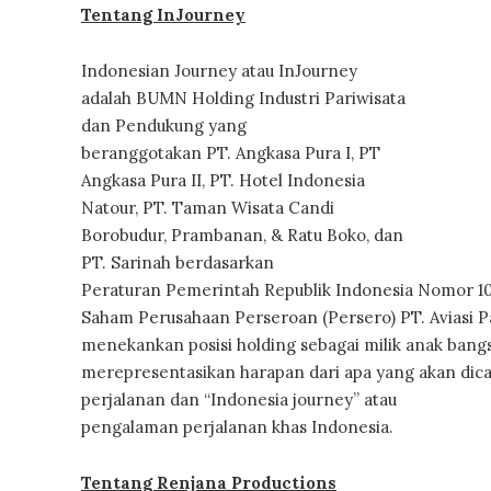
Tentang InJourney
Indonesian Journey atau InJourney
adalah BUMN Holding Industri Pariwisata
dan Pendukung yang
beranggotakan PT. Angkasa Pura I, PT
Angkasa Pura II, PT. Hotel Indonesia
Natour, PT. Taman Wisata Candi
Borobudur, Prambanan, & Ratu Boko, dan
PT. Sarinah berdasarkan
Peraturan Pemerintah Republik Indonesia Nomor 1
Saham Perusahaan Perseroan (Persero) PT. Aviasi Par
menekankan posisi holding sebagai milik anak bangsa.
merepresentasikan harapan dari apa yang akan dicapa
perjalanan dan “Indonesia journey” atau
pengalaman perjalanan khas Indonesia.
Tentang Renjana Productions