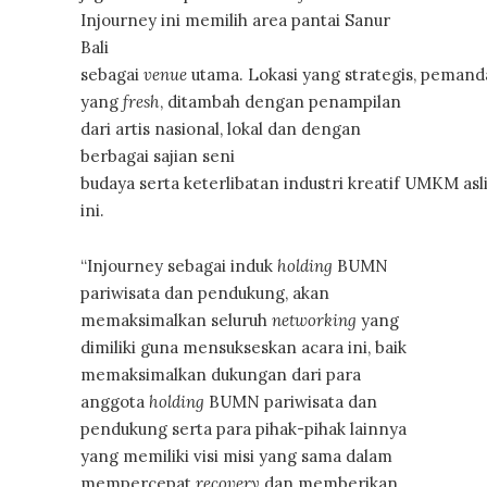
Injourney ini memilih area pantai Sanur
Bali
sebagai
venue
utama. Lokasi yang strategis, pemand
yang
fresh
, ditambah dengan penampilan
dari artis nasional, lokal dan dengan
berbagai sajian seni
budaya serta keterlibatan industri kreatif UMKM asl
ini.
“Injourney sebagai induk
holding
BUMN
pariwisata dan pendukung, akan
memaksimalkan seluruh
networking
yang
dimiliki guna mensukseskan acara ini, baik
memaksimalkan dukungan dari para
anggota
holding
BUMN pariwisata dan
pendukung serta para pihak-pihak lainnya
yang memiliki visi misi yang sama dalam
mempercepat
recovery
dan memberikan