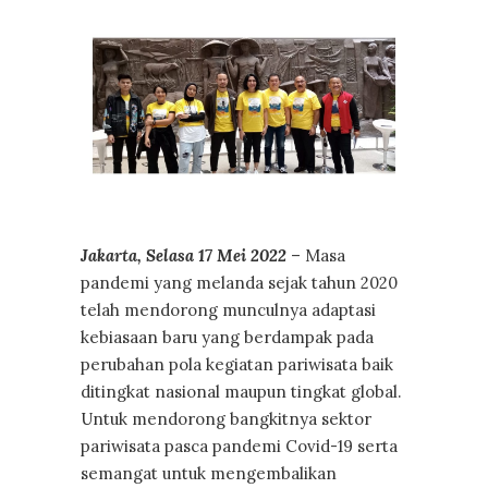
Jakarta, Selasa 17 Mei 2022
– Masa
pandemi yang melanda sejak tahun 2020
telah mendorong munculnya adaptasi
kebiasaan baru yang berdampak pada
perubahan pola kegiatan pariwisata baik
ditingkat nasional maupun tingkat global.
Untuk mendorong bangkitnya sektor
pariwisata pasca pandemi Covid-19 serta
semangat untuk mengembalikan