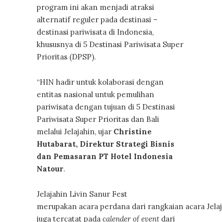
program ini akan menjadi atraksi
alternatif reguler pada destinasi –
destinasi pariwisata di Indonesia,
khususnya di 5 Destinasi Pariwisata Super
Prioritas (DPSP).
“HIN hadir untuk kolaborasi dengan
entitas nasional untuk pemulihan
pariwisata dengan tujuan di 5 Destinasi
Pariwisata Super Prioritas dan Bali
melalui Jelajahin, ujar
Christine
Hutabarat, Direktur Strategi Bisnis
dan Pemasaran PT Hotel Indonesia
Natour
.
Jelajahin Livin Sanur Fest
merupakan acara perdana dari rangkaian acara Jela
juga tercatat pada
calender of event
dari