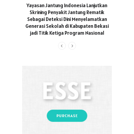
ASICS C
Yayasan Jantung Indonesia Lanjutkan
Hadir Aja
Skrining Penyakit Jantung Rematik
Berge
Sebagai Deteksi Dini Menyelamatkan
Generasi Sekolah di Kabupaten Bekasi
jadi Titik Ketiga Program Nasional