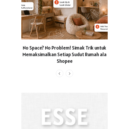
No Space? No Problem! Simak Trik untuk
Usung Kon
Memaksimalkan Setiap Sudut Rumah ala
Produced
Shopee
Pakaian O