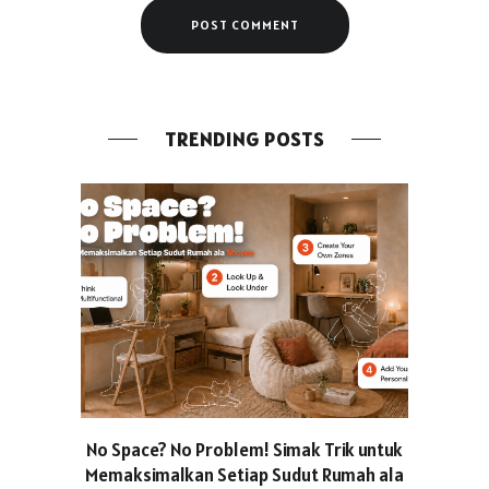
TRENDING POSTS
No Space? No Problem! Simak Trik untuk
Usung Kon
Memaksimalkan Setiap Sudut Rumah ala
Produced