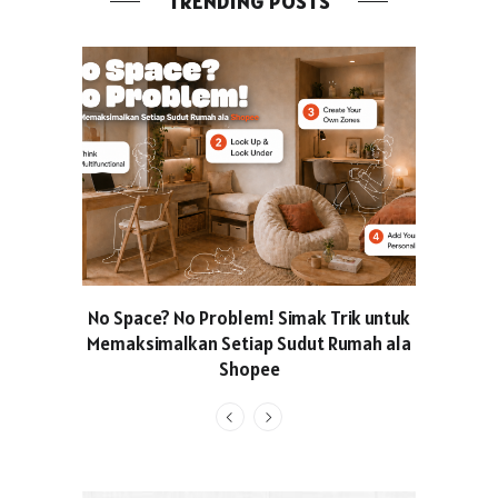
TRENDING POSTS
No Space? No Problem! Simak Trik untuk
Usung Kon
Memaksimalkan Setiap Sudut Rumah ala
Produced
Shopee
Pakaian O