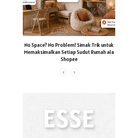
No Space? No Problem! Simak Trik untuk
Usung Kon
Memaksimalkan Setiap Sudut Rumah ala
Produced
Shopee
Pakaian O