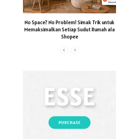
No Space? No Problem! Simak Trik untuk
Usung Kon
Memaksimalkan Setiap Sudut Rumah ala
Produced
Shopee
Pakaian O