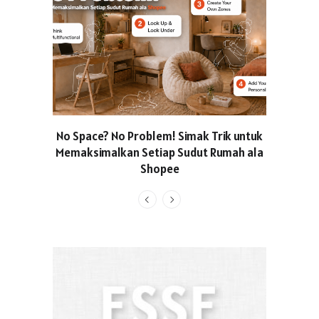
No Space? No Problem! Simak Trik untuk
Usung Kon
Memaksimalkan Setiap Sudut Rumah ala
Produced
Shopee
Pakaian O