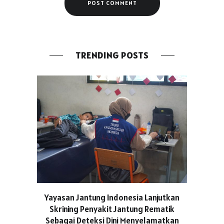
TRENDING POSTS
ASICS C
Yayasan Jantung Indonesia Lanjutkan
Hadir Aja
Skrining Penyakit Jantung Rematik
Berge
Sebagai Deteksi Dini Menyelamatkan